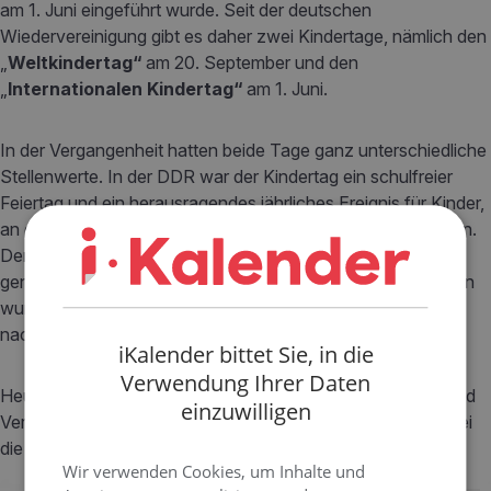
am 1. Juni eingeführt wurde. Seit der deutschen
Wiedervereinigung gibt es daher zwei Kindertage, nämlich den
„
Weltkindertag“
am 20. September und den
„
Internationalen Kindertag“
am 1. Juni.
In der Vergangenheit hatten beide Tage ganz unterschiedliche
Stellenwerte. In der DDR war der Kindertag ein schulfreier
Feiertag und ein herausragendes jährliches Ereignis für Kinder,
an dem sie kleine Präsente und Aufmerksamkeiten bekamen.
Der Tag wurde aber auch zu Zwecken der Propaganda
genutzt. In der BRD (Bundesrepublik Deutschland) hingegen
wurde er zu der Zeit kaum wahrgenommen und erhielt erst
nach der Wiedervereinigung seine aktuelle Bedeutung.
iKalender bittet Sie, in die
Verwendung Ihrer Daten
Heute werden beide Tage mit farbenfroher Unterhaltung und
einzuwilligen
Veranstaltungen zum Thema Kinderrechte begangen, wobei
die Hauptfeierlichkeiten im September stattfinden.
Wir verwenden Cookies, um Inhalte und