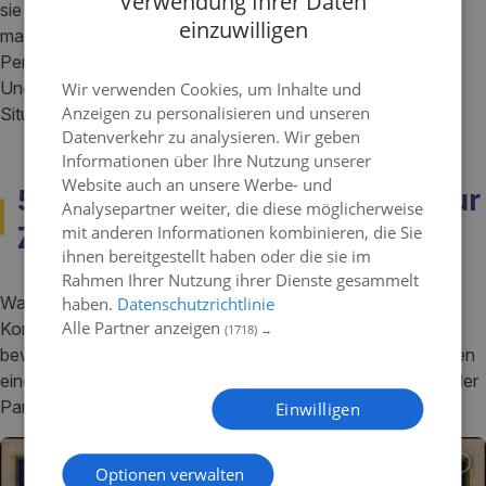
Verwendung Ihrer Daten
sie eine Entscheidung treffen. Sie haben Angst, Fehler zu
einzuwilligen
machen und reagieren mitunter zögerlich, da sie stets nach
Perfektion streben. Diese Zweifel können sich in
Unentschlossenheit ausdrücken und sie in komplizierte
Wir verwenden Cookies, um Inhalte und
Anzeigen zu personalisieren und unseren
Situationen bringen.
Datenverkehr zu analysieren. Wir geben
Informationen über Ihre Nutzung unserer
Website auch an unsere Werbe- und
5 - Diplomatie und Fähigkeit zur
Analysepartner weiter, die diese möglicherweise
Zusammenarbeit
mit anderen Informationen kombinieren, die Sie
ihnen bereitgestellt haben oder die sie im
Rahmen Ihrer Nutzung ihrer Dienste gesammelt
Waagen verstehen es, Spannungen zu schlichten und
haben.
Datenschutzrichtlinie
Alle Partner anzeigen
Konflikte mit Fingerspitzengefühl und Diplomatie zu
(1718) →
bewältigen. Sie erkennen die Stärken aller Beteiligten, suchen
einen gemeinsamen Nenner und nutzen klug die Vorzüge aller
Parteien, um gemeinsam zum Ziel zu kommen.
Einwilligen
Optionen verwalten