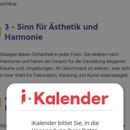
sichtbar.
3 - Sinn für Ästhetik und
Harmonie
Waagen lieben Schönheit in jeder Form. Sie streben nach
Harmonie und haben ein Gespür für die Gestaltung eleganter
Räume und Umgebungen. Ihr Geschmack ist erlesen, was sich
in ihrer Wahl für Dekoration, Kleidung und Kunst widerspiegelt.
4 - Zweifel und Tendenz zur
Unentschlossenheit
iKalender bittet Sie, in die
Waagen analysieren sorgfältig alle Vor- und Nachteile, bevor