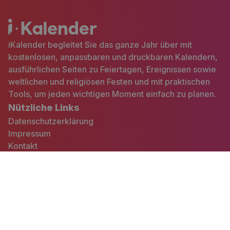
iKalender begleitet Sie das ganze Jahr über mit
kostenlosen, anpassbaren und druckbaren Kalendern,
ausführlichen Seiten zu Feiertagen, Ereignissen sowie
weltlichen und religiösen Festen und mit praktischen
Tools, um jeden wichtigen Moment einfach zu planen.
Nützliche Links
Datenschutzerklärung
Impressum
Kontakt
Andere Länder
iCalendrier
iCalendario
iCalendars
iCalendario
iCalendar
iKalendrar
iCalendario
iKalender
iCalendário