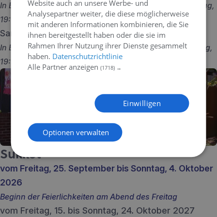
Website auch an unsere Werbe- und
In Berlin, Beginn ein Sonntag, 18:06 und Ende ein Montag,
Analysepartner weiter, die diese möglicherweise
19:06
mit anderen Informationen kombinieren, die Sie
Samstag, 30. September 2028
ihnen bereitgestellt haben oder die sie im
Rahmen Ihrer Nutzung ihrer Dienste gesammelt
In Berlin, Beginn ein Freitag, 18:29 und Ende ein Samstag,
haben.
Datenschutzrichtlinie
19:30
Alle Partner anzeigen
(1718) →
Einwilligen
Optionen verwalten
Sukkot
vom Freitag, 25. September bis Sonntag, 4. Oktober
2026
Beginn der Feierlichkeiten am Abend des Freitag
vom Freitag, 15. bis Sonntag, 24. Oktober 2027