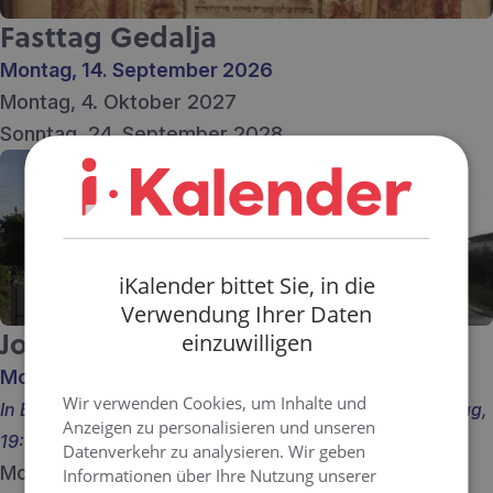
Fasttag Gedalja
Montag, 14. September 2026
Montag, 4. Oktober 2027
Sonntag, 24. September 2028
iKalender bittet Sie, in die
Verwendung Ihrer Daten
Jom Kippur
einzuwilligen
Montag, 21. September 2026
Wir verwenden Cookies, um Inhalte und
In Berlin, Beginn ein Sonntag, 18:52 und Ende ein Montag,
Anzeigen zu personalisieren und unseren
19:53
Datenverkehr zu analysieren. Wir geben
Montag, 11. Oktober 2027
Informationen über Ihre Nutzung unserer