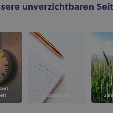
sere unverzichtbaren Sei
eit
eit
Schaltjahre
Jah