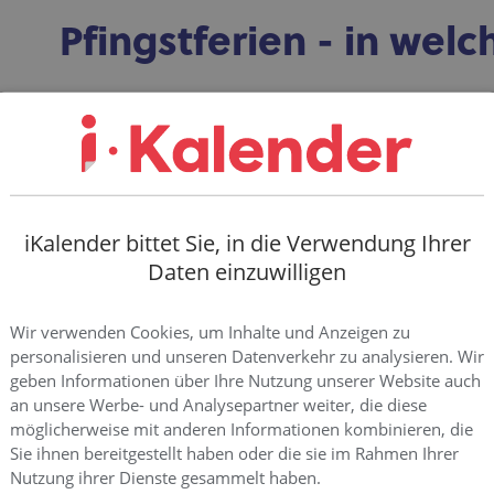
Pfingstferien - in we
Pfingstferien werden von den Ländern selbst bestimmt un
Württemberg, Bayern, Berlin, Brandenburg, Bremen, 
Nordrhein-Westfalen. Hamburg und Sachsen-Anhalt hab
Daten fallen. Weitere Länder wie Thüringen und Schle
nach Christi-Himmelfahrt.
iKalender bittet Sie, in die Verwendung Ihrer
Daten einzuwilligen
Länge und Zeitraum de
Wir verwenden Cookies, um Inhalte und Anzeigen zu
personalisieren und unseren Datenverkehr zu analysieren. Wir
geben Informationen über Ihre Nutzung unserer Website auch
an unsere Werbe- und Analysepartner weiter, die diese
Der Zeitraum der Pfingstferien liegt in der Regel zwis
möglicherweise mit anderen Informationen kombinieren, die
Pfingstwochenende oder Himmelfahrt. Die Länge der Pf
Sie ihnen bereitgestellt haben oder die sie im Rahmen Ihrer
Bundesländern stark, während Bayern und Baden-Wür
Nutzung ihrer Dienste gesammelt haben.
Ferien haben, gibt es in anderen Bundesländern an Pfin