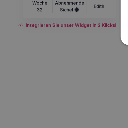
Woche
Abnehmende
Edith
32
Sichel
X
Integrieren Sie unser Widget in 2 Klicks!