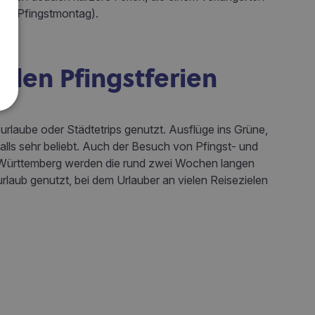
ach Pfingstmontag).
n den Pfingstferien
urlaube oder Städtetrips genutzt. Ausflüge ins Grüne,
lls sehr beliebt. Auch der Besuch von Pfingst- und
-Württemberg werden die rund zwei Wochen langen
rlaub genutzt, bei dem Urlauber an vielen Reisezielen