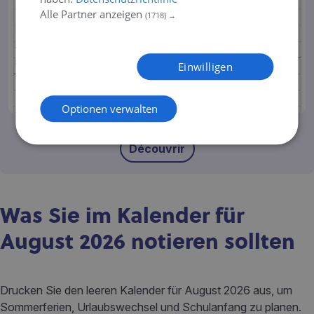
Alle Partner anzeigen
(1718) →
Einwilligen
Optionen verwalten
August-September
Découvrir
Was Sie im Kalender für
August 2026 notieren sollten
Drucken Sie den leeren Kalender für August 2026 aus, um
Sommerferien, Urlaubswechsel und Schulanfang zu planen.