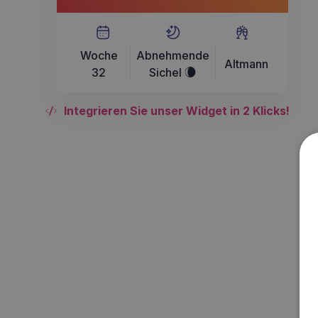
Woche
Abnehmende
Altmann
32
Sichel
W
Integrieren Sie unser Widget in 2 Klicks!