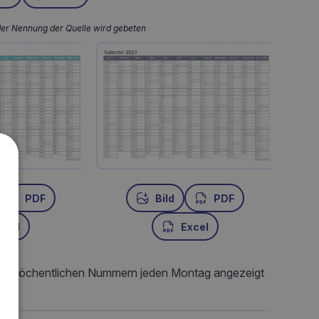
der Nennung der Quelle wird gebeten
PDF
Bild
PDF
xcel
Excel
 die wöchentlichen Nummern jeden Montag angezeigt