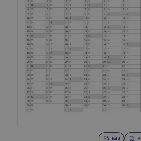
Bild
P