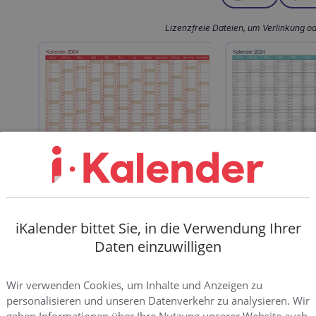
Lizenzfreie Dateien, um Verlinkung o
Bild
Bild
PDF
E
Excel
iKalender bittet Sie, in die Verwendung Ihrer
Daten einzuwilligen
Eine zweite Version wird ebenfalls angeboten, wobei
Wir verwenden Cookies, um Inhalte und Anzeigen zu
werden.
personalisieren und unseren Datenverkehr zu analysieren. Wir